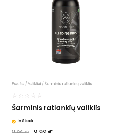
/
/ Šarminis ratlankių valiklis
Pradžia
Valikliai
☆
☆
☆
☆
☆
Šarminis ratlankių valiklis
In Stock
9,99
€
11,96
€