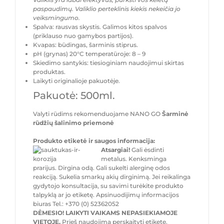
paspaudimų. Valiklio perteklinis kiekis nekeičia jo
veiksmingumo.
Spalva: rausvas skystis. Galimos kitos spalvos
(priklauso nuo gamybos partijos).
Kvapas: būdingas, šarminis stiprus.
pH (grynas) 20°C temperatūroje: 8 – 9
Skiedimo santykis: tiesioginiam naudojimui skirtas
produktas.
Laikyti originalioje pakuotėje.
Pakuotė: 500ml.
Valyti rūdims rekomenduojame NANO GO
Šarminė
rūdžių šalinimo priemonė
Produkto etiketė ir saugos informacija:
Atsargiai!
Gali ėsdinti
metalus. Kenksminga
prarijus. Dirgina odą. Gali sukelti alerginę odos
reakciją. Sukelia smarkų akių dirginimą. Jei reikalinga
gydytojo konsultacija, su savimi turėkite produkto
talpyklą ar jo etiketę. Apsinuodijimų informacijos
biuras Tel.: +370 (0) 52362052
DĖMESIO! LAIKYTI VAIKAMS NEPASIEKIAMOJE
VIETOJE.
Prieš naudojimą perskaityti etiketę.