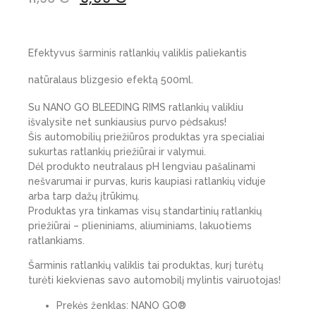
Efektyvus šarminis ratlankių valiklis paliekantis
natūralaus blizgesio efektą 500ml.
Su NANO GO BLEEDING RIMS ratlankių valikliu
išvalysite net sunkiausius purvo pėdsakus!
Šis automobilių priežiūros produktas yra specialiai
sukurtas ratlankių priežiūrai ir valymui.
Dėl produkto neutralaus pH lengviau pašalinami
nešvarumai ir purvas, kuris kaupiasi ratlankių viduje
arba tarp dažų įtrūkimų.
Produktas yra tinkamas visų standartinių ratlankių
priežiūrai – plieniniams, aliuminiams, lakuotiems
ratlankiams.
Šarminis ratlankių valiklis tai produktas, kurį turėtų
turėti kiekvienas savo automobilį mylintis vairuotojas!
Prekės ženklas: NANO GO®