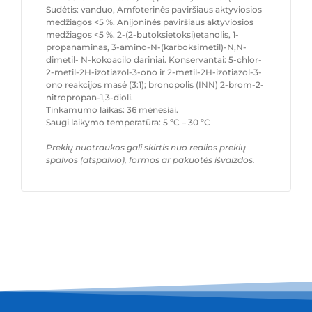
Sudėtis: vanduo, Amfoterinės paviršiaus aktyviosios
medžiagos <5 %. Anijoninės paviršiaus aktyviosios
medžiagos <5 %. 2-(2-butoksietoksi)etanolis, 1-
propanaminas, 3-amino-N-(karboksimetil)-N,N-
dimetil- N-kokoacilo dariniai. Konservantai: 5-chlor-
2-metil-2H-izotiazol-3-ono ir 2-metil-2H-izotiazol-3-
ono reakcijos masė (3:1); bronopolis (INN) 2-brom-2-
nitropropan-1,3-dioli.
Tinkamumo laikas: 36 mėnesiai.
Saugi laikymo temperatūra: 5 ºC – 30 ºC
Prekių nuotraukos gali skirtis nuo realios prekių
spalvos (atspalvio), formos ar pakuotės išvaizdos.