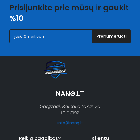
Prisijunkite prie mūsų ir gaukit
%10
Prenumeruoti
NANG.LT
Gargždai, Kalnalio takas 20
LT-96192
info@nang.lt
Klientų
Reikia pagalbos?