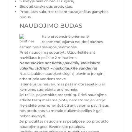
Sudėtyje nėra chloro ar rūgščių.
Biologiškai skaidus produktas.
Produktas sukurtas taikant tausojančius gamybos
būdus.
NAUDOJIMO BŪDAS
Kaip prevencinė priemonė,
rekomenduojama naudoti bazines
asmeninės apsaugos priemones.
Prieš naudojimą supurtyti. Užpurkškite ant
paviršiaus ir palikite 2 minutėms.
Nenaudokite ant karštų paviršių. Neleiskite
valikliui išdžiūti – nuskalaukite vandeniu!
Nuskalaukite naudojant slėginį plovimo įrenginį
arba stipria vandens srove.
Įsisenėjusius nešvarumas pašalinkite šepetėliu ar
kempine, sudrėkinta priemonėje.
Jei reikia, pakartokite procedūrą. Prieš naudojimą
atlikite testą mažame plote, nematomoje vietoje.
Neleiskite priemonei išdžiūti ant valomo paviršiaus,
nes produktas su metalo dulkėmis prilips ir gali
nebenusivalyti.
Jei produktas naudojamas patalpose, po produkto
naudojimo gerai išvėdinkite patalpas.
Valiklis yra labai efektyvus, purkšti vos keletą