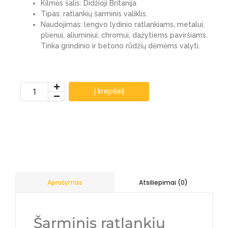
Kilmės šalis: Didžioji Britanija
Tipas: ratlankių šarminis valiklis.
Naudojimas: lengvo lydinio ratlankiams, metalui,
plienui, aliuminiui, chromui, dažytiems paviršiams.
Tinka grindinio ir betono rūdžių dėmėms valyti.
Į krepšelį
Atsiliepimai (0)
Aprašymas
Šarminis ratlankių