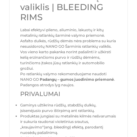
valiklis | BLEEDING
RIMS
Labai efektyvi plieno, aliuminio, lakuotų ir kitų
metalinių ratlankių šarminė valymo priemonė.
Asfalto dulkės, rūdžių dėmės nėra problema su kuria
nesusidorotų NANO GO Šarminis ratlankių valiklis.
Vos vieno karto pakanka norint pašalinti ir užkirsti
kelią erzinančioms purvo ir rūdžių dėmėms,
turinčioms įtakos jūsų ratlankių ir automobilio
grožiui.
Po ratlankių valymo rekomenduojame naudoti
NANO GO
Padangų – gumos juodinimo priemonė
.
Padangos atrodys lyg naujos.
PRIVALUMAI
Gaminys užtikrina rūdžių, stabdžių dulkių,
įsisenėjusio purvo ištirpimą ant ratlankių.
Produktas jungiasi su metalinės kilmės nešvarumais
ir sukuria raudonai violetinius srautus,
„kraujavimo“(ang.
bleeding
) efektą, parodantį
nuosėdų pašalinimą.