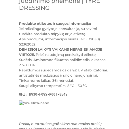
juodinimo priemonė | TYRE
DRESSING
Produkto etiketės ir saugos informacija:
Jei reikalinga gydytojo konsultacija, su savimi
turėkite produkto talpyklą ar jo etiketę.
Apsinuodijimų informacijos biuras Tel.: +370 (0)
52362052
DĖMESIO! LAIKYTI VAIKAMS NEPASIEKIAMOJE
VIETOJE.
Prieš naudojimą perskaityti etiketę.
Sudėtis: Aminomodifikuotas polidimetilsiloksanas
2.5-<10 %.
Papildomos sudedamosios dalys: UV stabilizatoriai,
antistatinės medžiagos ir silicio nanojunginiai.
Tinkamumo laikas: 36 mėnesiai.
Saugi laikymo temperatūra: 5 ºC – 30 ºC
UFI: HV30-F0VS-R00T-8E4S
Prekių nuotraukos gali skirtis nuo realios prekių
spalvos (atspalvio), formos ar pakuotės išvaizdos.