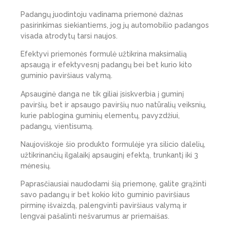
Padangų juodintoju vadinama priemonė dažnas
pasirinkimas siekiantiems, jog jų automobilio padangos
visada atrodytų tarsi naujos.
Efektyvi priemonės formulė užtikrina maksimalią
apsaugą ir efektyvesnį padangų bei bet kurio kito
guminio paviršiaus valymą.
Apsauginė danga ne tik giliai įsiskverbia į guminį
paviršių, bet ir apsaugo paviršių nuo natūralių veiksnių,
kurie pablogina guminių elementų, pavyzdžiui,
padangų, vientisumą.
Naujoviškoje šio produkto formulėje yra silicio dalelių,
užtikrinančių ilgalaikį apsauginį efektą, trunkantį iki 3
mėnesių.
Paprasčiausiai naudodami šią priemonę, galite grąžinti
savo padangų ir bet kokio kito guminio paviršiaus
pirminę išvaizdą, palengvinti paviršiaus valymą ir
lengvai pašalinti nešvarumus ar priemaišas.