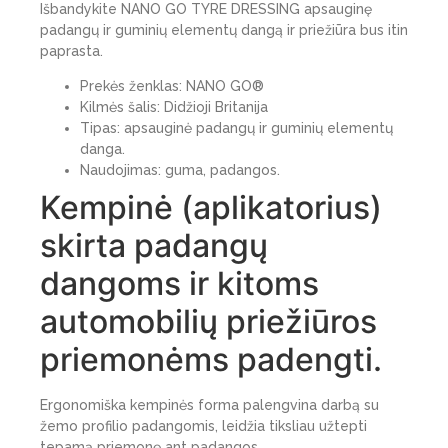
Išbandykite NANO GO
TYRE DRESSING
apsauginę
padangų ir guminių elementų dangą ir priežiūra bus itin
paprasta.
Prekės ženklas: NANO GO®
Kilmės šalis: Didžioji Britanija
Tipas: apsauginė padangų ir guminių elementų
danga.
Naudojimas: guma, padangos.
Kempinė (aplikatorius)
skirta padangų
dangoms ir kitoms
automobilių priežiūros
priemonėms padengti.
Ergonomiška kempinės forma palengvina darbą su
žemo profilio padangomis, leidžia tiksliau užtepti
tepamą priemonę ant padangos.