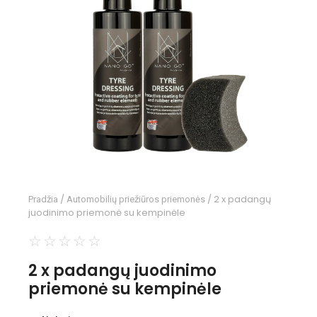
/
/ 2 x padangų
Pradžia
Automobilių priežiūros priemonės
juodinimo priemonė su kempinėle
☆
☆
☆
☆
☆
2 x padangų juodinimo
priemonė su kempinėle