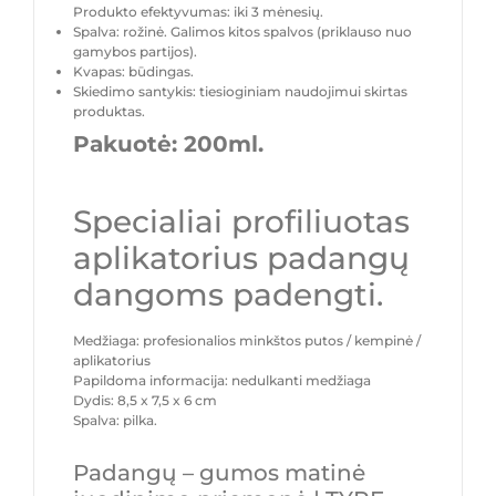
Produkto efektyvumas: iki 3 mėnesių.
Spalva: rožinė. Galimos kitos spalvos (priklauso nuo
gamybos partijos).
Kvapas: būdingas.
Skiedimo santykis: tiesioginiam naudojimui skirtas
produktas.
Pakuotė: 200ml.
Specialiai profiliuotas
aplikatorius padangų
dangoms padengti.
Medžiaga: profesionalios minkštos putos / kempinė /
aplikatorius
Papildoma informacija: nedulkanti medžiaga
Dydis: 8,5 x 7,5 x 6 cm
Spalva: pilka.
Padangų – gumos matinė