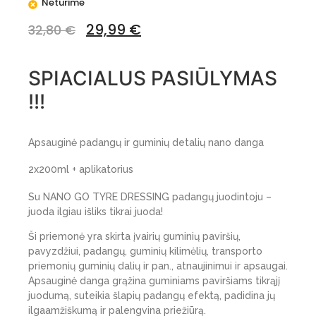
Neturime
29,99
€
32,80
€
SPIACIALUS PASIŪLYMAS
!!!
Apsauginė padangų ir guminių detalių nano danga
2x200ml + aplikatorius
Su NANO GO
TYRE DRESSING
padangų juodintoju –
juoda ilgiau išliks tikrai juoda!
Ši priemonė yra skirta įvairių guminių paviršių,
pavyzdžiui, padangų, guminių kilimėlių, transporto
priemonių guminių dalių ir pan., atnaujinimui ir apsaugai.
Apsauginė danga grąžina guminiams paviršiams tikrąjį
juodumą, suteikia šlapių padangų efektą, padidina jų
ilgaamžiškumą ir palengvina priežiūrą.