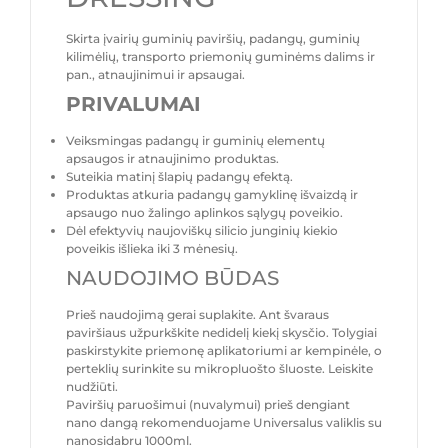
Skirta įvairių guminių paviršių, padangų, guminių
kilimėlių, transporto priemonių guminėms dalims ir
pan., atnaujinimui ir apsaugai.
PRIVALUMAI
Veiksmingas padangų ir guminių elementų
apsaugos ir atnaujinimo produktas.
Suteikia matinį šlapių padangų efektą.
Produktas atkuria padangų gamyklinę išvaizdą ir
apsaugo nuo žalingo aplinkos sąlygų poveikio.
Dėl efektyvių naujoviškų silicio junginių kiekio
poveikis išlieka iki 3 mėnesių.
NAUDOJIMO BŪDAS
Prieš naudojimą gerai suplakite. Ant švaraus
paviršiaus užpurkškite nedidelį kiekį skysčio. Tolygiai
paskirstykite priemonę aplikatoriumi ar kempinėle, o
perteklių surinkite su mikropluošto šluoste. Leiskite
nudžiūti.
Paviršių paruošimui (nuvalymui) prieš dengiant
nano dangą rekomenduojame Universalus valiklis su
nanosidabru 1000ml.