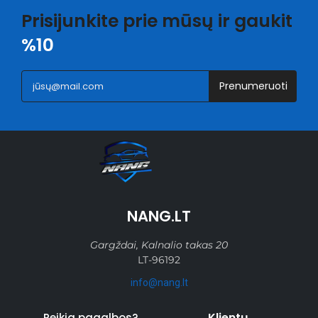
Prisijunkite prie mūsų ir gaukit
%10
Prenumeruoti
NANG.LT
Gargždai, Kalnalio takas 20
LT-96192
info@nang.lt
Klientų
Reikia pagalbos?