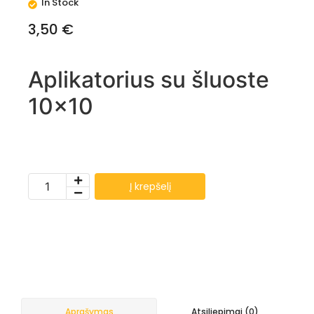
In Stock
3,50
€
Aplikatorius su šluoste
10×10
Į krepšelį
Atsiliepimai (0)
Aprašymas