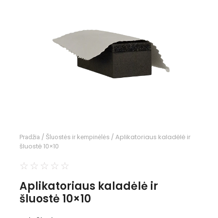
/
/ Aplikatoriaus kaladėlė ir
Pradžia
Šluostės ir kempinėlės
šluostė 10×10
☆
☆
☆
☆
☆
Aplikatoriaus kaladėlė ir
šluostė 10×10