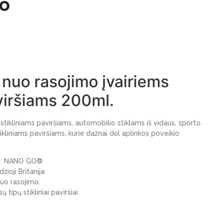
mo
nuo rasojimo įvairiems
aviršiams 200ml.
stikliniams paviršiams, automobilio stiklams iš vidaus, sporto
tikliniams paviršiams, kurie dažnai dėl aplinkos poveikio
as: NANO GO®
džioji Britanija
uo rasojimo.
 tipų stikliniai paviršiai.