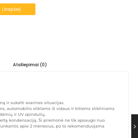
Į krepšelį
Atsiliepimai (0)
 ir sukelti avarines situacijas.
 automobilio stiklams iš vidaus ir kitiems stikliniams
dėmių ir UV spindulių.
eltą kondensaciją. Ši priemonė ne tik apsaugo nuo
, trunkantis apie 2 mėnesius, po to rekomenduojama