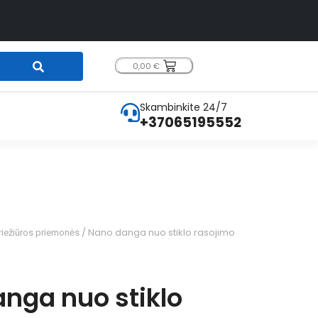
0,00
€
Skambinkite 24/7
+37065195552
/ Nano danga nuo stiklo rasojimo
riežiūros priemonės
nga nuo stiklo