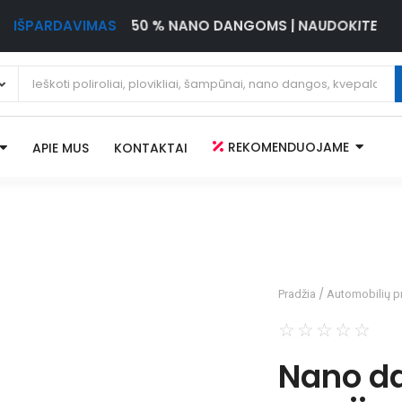
IŠPARDAVIMAS
50 % NANO DANGOMS | NAUDOKITE
REKOMENDUOJAME
APIE MUS
KONTAKTAI
/
Pradžia
Automobilių p
☆
☆
☆
☆
☆
Nano da