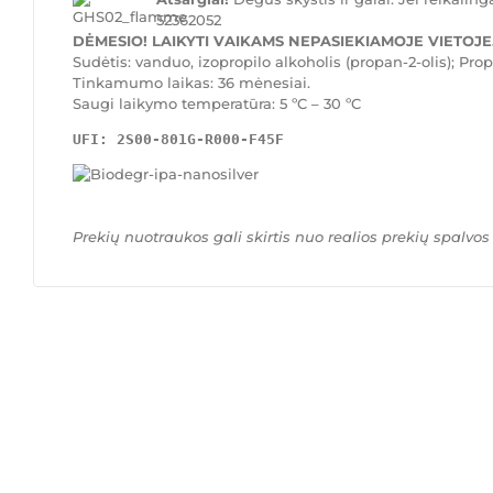
52362052
DĖMESIO! LAIKYTI VAIKAMS NEPASIEKIAMOJE VIETOJE
Sudėtis: vanduo, izopropilo alkoholis (propan-2-olis); Prop
Tinkamumo laikas: 36 mėnesiai.
Saugi laikymo temperatūra: 5 ºC – 30 ºC
UFI: 2S00-801G-R000-F45F
Prekių nuotraukos gali skirtis nuo realios prekių spalvos