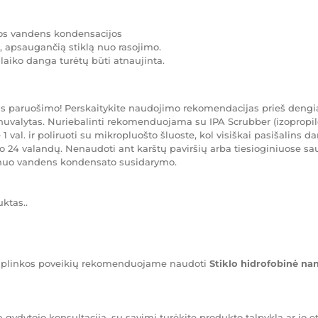
os vandens kondensacijos
apsaugančią stiklą nuo rasojimo.
 laiko danga turėtų būti atnaujinta.
s paruošimo! Perskaitykite naudojimo rekomendacijas prieš dengi
i nuvalytas. Nuriebalinti rekomenduojama su IPA Scrubber (izopropil
pie 1 val. ir poliruoti su mikropluošto šluoste, kol visiškai pasišalin
 24 valandų. Nenaudoti ant karštų paviršių arba tiesioginiuose s
nuo vandens kondensato susidarymo.
ktas..
mų aplinkos poveikių rekomenduojame naudoti
Stiklo hidrofobinė n
a gydytojo konsultacija, su savimi turėkite produkto talpyklą ar jo e