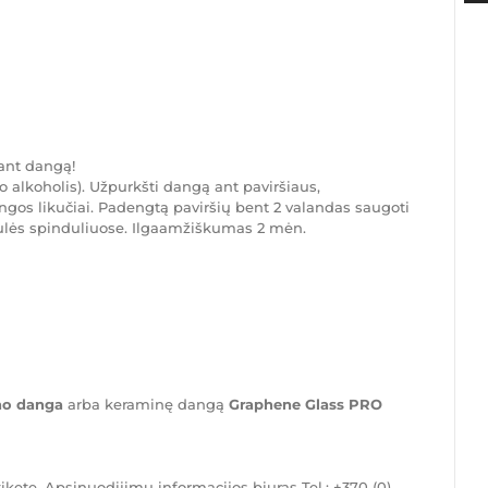
ant dangą!
o alkoholis). Užpurkšti dangą ant paviršiaus,
s dangos likučiai. Padengtą paviršių bent 2 valandas saugoti
aulės spinduliuose. Ilgaamžiškumas 2 mėn.
ano danga
arba keraminę dangą
Graphene Glass PRO
tiketę. Apsinuodijimų informacijos biuras Tel.: +370 (0)