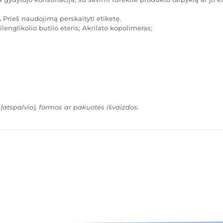
.
Prieš naudojimą perskaityti etiketę.
ilenglikolio butilo eteris; Akrilato kopolimeras;
 (atspalvio), formos ar pakuotės išvaizdos.