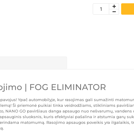
sojimo | FOG ELIMINATOR
s pavojus! Ypač automobilyje, kur rasojimas gali sumažinti matomumą
! Ši priemonė puikiai tinka veidrodžiams, stikliniams paviršiams,
 Be to, NANO GO paviršiaus danga apsaugo nuo nešvarumų, vandens 
auginis sluoksnis, kuris efektyviai pašalina ir atstumia garų suk
ip pagerindama matomumą. Rasojimo apsaugos poveikis yra ilgalaikis
ą.