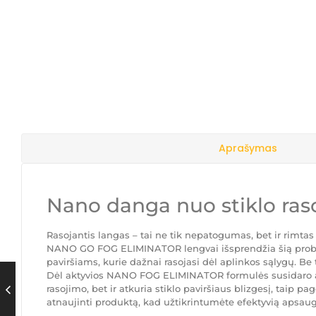
Aprašymas
Nano danga nuo stiklo ra
Rasojantis langas – tai ne tik nepatogumas, bet ir rimta
NANO GO FOG ELIMINATOR lengvai išsprendžia šią problemą
paviršiams, kurie dažnai rasojasi dėl aplinkos sąlygų.
Dėl aktyvios NANO FOG ELIMINATOR formulės susidaro aps
rasojimo, bet ir atkuria stiklo paviršiaus blizgesį, ta
atnaujinti produktą, kad užtikrintumėte efektyvią apsaug