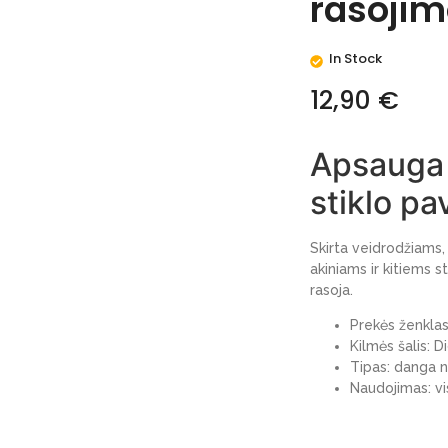
rasoji
In Stock
12,90
€
Apsauga 
stiklo p
Skirta veidrodžiams, 
akiniams ir kitiems s
rasoja.
Prekės ženkl
Kilmės šalis: Di
Tipas: danga n
Naudojimas: visų