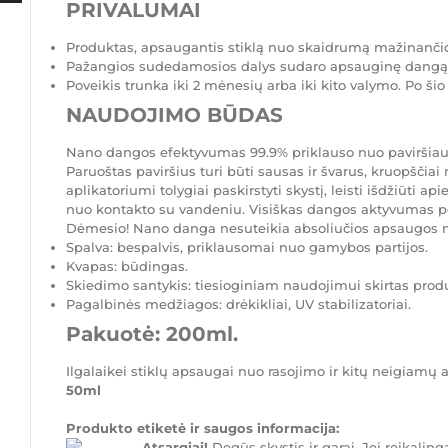
PRIVALUMAI
Produktas, apsaugantis stiklą nuo skaidrumą mažinanči
Pažangios sudedamosios dalys sudaro apsauginę dangą, 
Poveikis trunka iki 2 mėnesių arba iki kito valymo. Po šio
NAUDOJIMO BŪDAS
Nano dangos efektyvumas 99.9% priklauso nuo paviršiau
Paruoštas paviršius turi būti sausas ir švarus, kruopščia
aplikatoriumi tolygiai paskirstyti skystį, leisti išdžiūti a
nuo kontakto su vandeniu. Visiškas dangos aktyvumas po
Dėmesio! Nano danga nesuteikia absoliučios apsaugos 
Spalva: bespalvis, priklausomai nuo gamybos partijos.
Kvapas: būdingas.
Skiedimo santykis: tiesioginiam naudojimui skirtas produ
Pagalbinės medžiagos: drėkikliai, UV stabilizatoriai.
Pakuotė: 200ml.
Ilgalaikei stiklų apsaugai nuo rasojimo ir kitų neigia
50ml
Produkto etiketė ir saugos informacija:
Atsargiai!
Degūs skystis ir garai. Jei reikaling