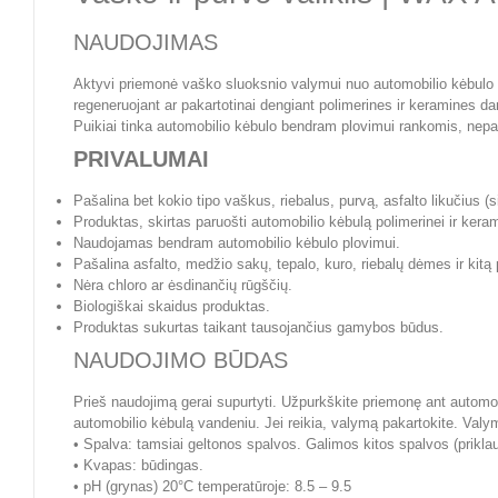
NAUDOJIMAS
Aktyvi priemonė vaško sluoksnio valymui nuo automobilio kėbulo pavi
regeneruojant ar pakartotinai dengiant polimerines ir keramines 
Puikiai tinka automobilio kėbulo bendram plovimui rankomis, nepa
PRIVALUMAI
Pašalina bet kokio tipo vaškus, riebalus, purvą, asfalto likučius (sin
Produktas, skirtas paruošti automobilio kėbulą polimerinei ir ker
Naudojamas bendram automobilio kėbulo plovimui.
Pašalina asfalto, medžio sakų, tepalo, kuro, riebalų dėmes ir kitą 
Nėra chloro ar ėsdinančių rūgščių.
Biologiškai skaidus produktas.
Produktas sukurtas taikant tausojančius gamybos būdus.
NAUDOJIMO BŪDAS
Prieš naudojimą gerai supurtyti. Užpurkškite priemonę ant automobi
automobilio kėbulą vandeniu. Jei reikia, valymą pakartokite. Valym
• Spalva: tamsiai geltonos spalvos. Galimos kitos spalvos (prikla
• Kvapas: būdingas.
• pH (grynas) 20°C temperatūroje: 8.5 – 9.5