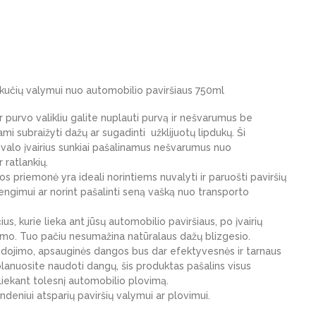
likučių valymui nuo automobilio paviršiaus 750ml
purvo valikliu galite nuplauti purvą ir nešvarumus be
mi subraižyti dažų ar sugadinti užklijuotų lipdukų. Ši
valo įvairius sunkiai pašalinamus nešvarumus nuo
 ratlankių.
os priemonė yra ideali norintiems nuvalyti ir paruošti paviršių
ngimui ar norint pašalinti seną vašką nuo transporto
čius, kurie lieka ant jūsų automobilio paviršiaus, po įvairių
mo. Tuo pačiu nesumažina natūralaus dažų blizgesio.
udojimo, apsauginės dangos bus dar efektyvesnės ir tarnaus
eplanuosite naudoti dangų, šis produktas pašalins visus
iekant tolesnį automobilio plovimą.
vandeniui atsparių paviršių valymui ar plovimui.