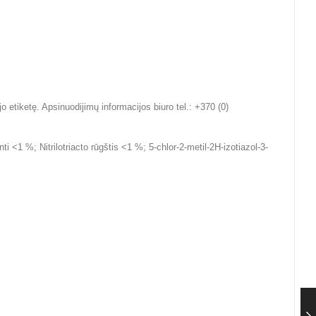
o etiketę. Apsinuodijimų informacijos biuro tel.: +370 (0)
<1 %; Nitrilotriacto rūgštis <1 %; 5-chlor-2-metil-2H-izotiazol-3-