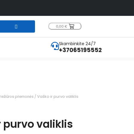
0,00
€
Skambinkite 24/7
+37065195552
/ Vaško ir purvo valiklis
riežiūros priemonės
 purvo valiklis