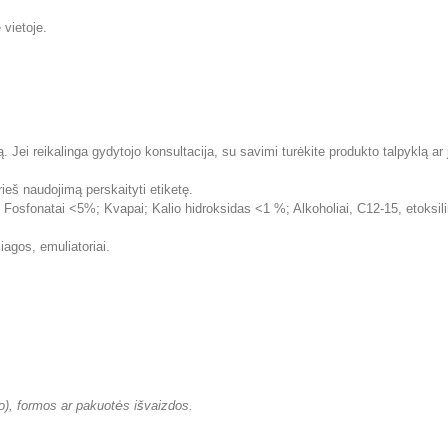
vietoje.
 Jei reikalinga gydytojo konsultacija, su savimi turėkite produkto talpyklą ar j
ieš naudojimą perskaityti etiketę.
sfonatai <5%; Kvapai; Kalio hidroksidas <1 %; Alkoholiai, C12-15, etoksilinti 
agos, emuliatoriai.
io), formos ar pakuotės išvaizdos.