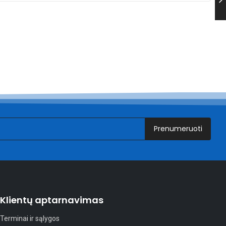
Prenumeruoti
Klientų aptarnavimas
Terminai ir sąlygos