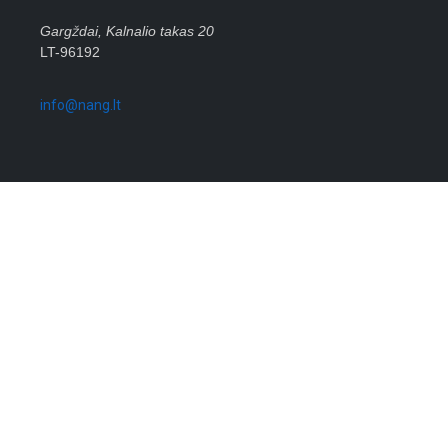
Gargždai, Kalnalio takas 20
LT-96192
info@nang.lt