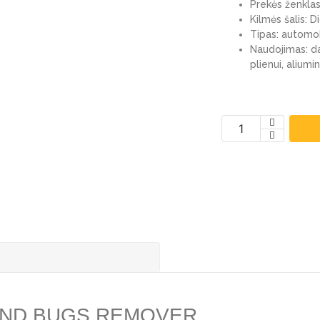
Prekės ženkl
Kilmės šalis: Di
Tipas: automobi
Naudojimas: da
plienui, aliumin
WAX AND BUGS REMOVER