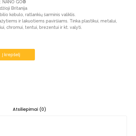
as: NANO GO®
džioji Britanija
lio kėbulo, ratlankių šarminis valiklis.
žytiems ir lakuotiems paviršiams. Tinka plastikui, metalui,
iui, chromui, tentui, brezentui ir kt. valyti.
Į krepšelį
Atsiliepimai (0)