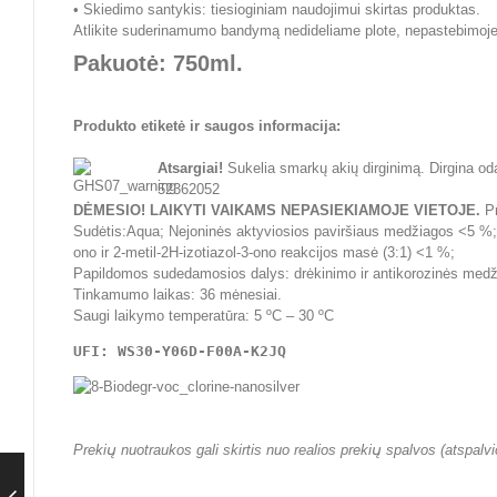
• Skiedimo santykis: tiesioginiam naudojimui skirtas produktas.
Atlikite suderinamumo bandymą nedideliame plote, nepastebimoje 
Pakuotė: 750ml.
Produkto etiketė ir saugos informacija:
Atsargiai!
Sukelia smarkų akių dirginimą. Dirgina odą.
52362052
DĖMESIO! LAIKYTI VAIKAMS NEPASIEKIAMOJE VIETOJE.
Pr
Sudėtis:Aqua; Nejoninės aktyviosios paviršiaus medžiagos <5 %; Fo
ono ir 2-metil-2H-izotiazol-3-ono reakcijos masė (3:1) <1 %;
Papildomos sudedamosios dalys: drėkinimo ir antikorozinės medži
Tinkamumo laikas: 36 mėnesiai.
Saugi laikymo temperatūra: 5 ºC – 30 ºC
UFI: WS30-Y06D-F00A-K2JQ
Prekių nuotraukos gali skirtis nuo realios prekių spalvos (atspalv