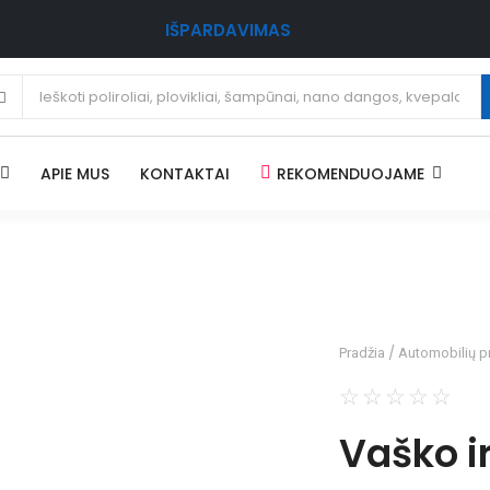
IŠPARDAVIMAS
APIE MUS
KONTAKTAI
REKOMENDUOJAME
/
Pradžia
Automobilių p
☆
☆
☆
☆
☆
Vaško ir