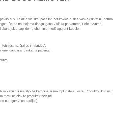
ršiaus. Leidžia visiškai pašalinti bet kokios rūšies vašką (sintetinį, natūralų
dangas. Dėl to naudojama danga įgaus visišką patvarumą ir efektyvumą.
liekant jokių papildomų cheminių medžiagų ant kėbulo.
tetinius, natūralius ir hibridus).
amikinei dangai ar vaškams padengti.
purvą.
lio kėbulo ir nuvalykite kempine ar mikropluošto šluoste. Produkto likučius p
o metu neleiskite produktui išdžiūti.
uso nuo gamybos partijos).