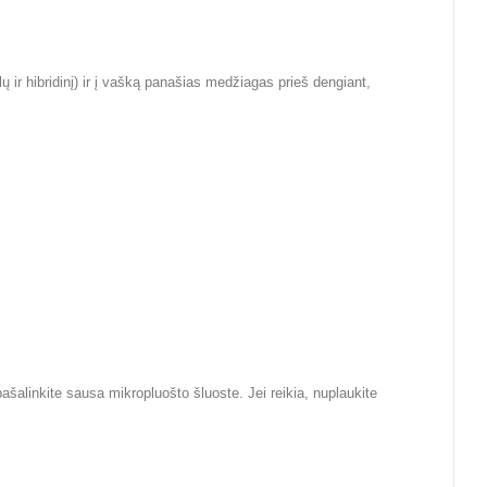
 ir hibridinį) ir į vašką panašias medžiagas prieš dengiant,
ašalinkite sausa mikropluošto šluoste. Jei reikia, nuplaukite