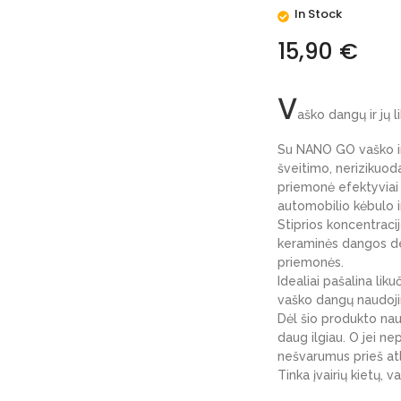
In Stock
15,90
€
V
aško dangų ir jų 
Su NANO GO vaško ir 
šveitimo, nerizikuoda
priemonė efektyviai 
automobilio kėbulo ir
Stiprios koncentracij
keraminės dangos de
priemonės.
Idealiai pašalina liku
vaško dangų naudoji
Dėl šio produkto na
daug ilgiau. O jei n
nešvarumus prieš atl
Tinka įvairių kietų, 